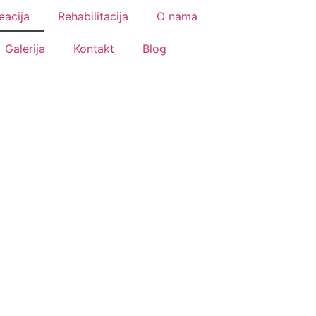
eacija
Rehabilitacija
O nama
Galerija
Kontakt
Blog
TI VAZDUH VAZDUŠNE B