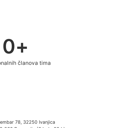
0
+
onalnih članova tima
tembar 78, 32250 Ivanjica