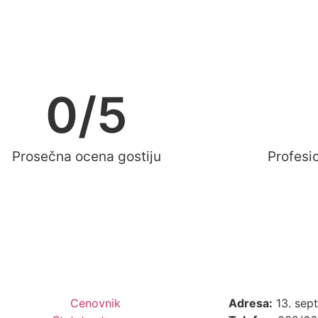
0
/5
Prosečna ocena gostiju
Profesi
Cenovnik
Adresa:
13. sep