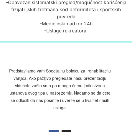
-Obavezan sistematski pregled/mogućnost korišćenja
fizijatrijskih tretmana kod deformiteta i sportskih
povreda
-Medicinski nadzor 24h
-Usluge rekreatora
Predstavljamo vam Specijalnu bolnicu za rehabilitaciju
Ivanjica. Ako pažljivo pregledate našu prezentaciju,
videćete zašto smo po mnogo čemu jedinstvena
ustanova ovog tipa u našoj zemlji. Nadamo se da ćete
se odlučiti da nas posetite i uverite se u kvalitet naših
usluga.