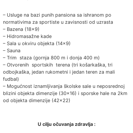
– Usluge na bazi punih pansiona sa ishranom po
normativima za sportiste u zavisnosti od uzrasta
– Bazena (18×9)
– Hidromasažne kade
– Sala u okviru objekta (14×9)
– Sauna
– Trim staza (gornja 800 m i donja 400 m)
– Otvorenih sportskih terena (tri košarkaška, tri
odbojkaška, jedan rukometni i jedan teren za mali
fudbal)
– Mogućnost iznamljivanja školske sale u neposrednoj
blizini objekta dimenzije (30×16) i sporske hale na 2km
od objekta dimenzije (42×22)
U cilju očuvanja zdravlja :