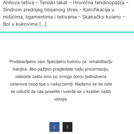
Ahilova tetiva – Teniski lakat – Hronična tendinopatija –
Sindrom srednjeg tibijalnog stres – Kalcifikacija u
mišićima, ligamentima i tetivama – Skakačko koleno –
Bol u kukovima […]
Predstavljamo vam Specijalnu bolnicu za rehabilitaciju
Ivanjica. Ako pažljivo pregledate našu prezentaciju,
videćete zašto smo po mnogo čemu jedinstvena
ustanova ovog tipa u našoj zemlji. Nadamo se da ćete
se odlučiti da nas posetite i uverite se u kvalitet naših
usluga.