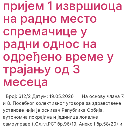
пријем 1 извршиоца
на радно место
спремачицe у
радни однос на
одређено време у
трајању од 3
месецa
Број: 612/2 Датум: 19.05.2026. На основу члана 7.
и 8. Посебног колективног уговора за здравствене
установе чији је оснивач Република Србија,
аутономна покрајина и јединица локалне
самоуправе („Сл.гл.РС“ бр.96/19, Анекс I бр.58/20) и