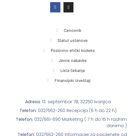
Cenovnik
Statut ustanove
Poslovno-etički kodeks
Javne nabavke
Lista čekanja
Finansijski izveštaji
Adresa:
13. septembar 78, 32250 Ivanjica
Telefon:
032/662-260 Recepcija (6 h do 22 h)
Telefon:
032/661-690 Marketing ( 7 h do 15 h radnim
danima )
Telefon:
032/662-260 Informacije za pacijenete od