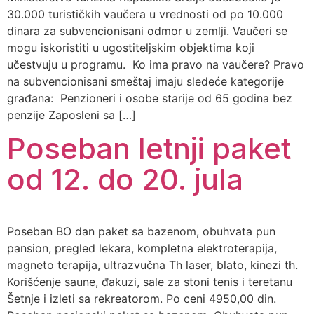
30.000 turističkih vaučera u vrednosti od po 10.000
dinara za subvencionisani odmor u zemlji. Vaučeri se
mogu iskoristiti u ugostiteljskim objektima koji
učestvuju u programu. Ko ima pravo na vaučere? Pravo
na subvencionisani smeštaj imaju sledeće kategorije
građana: Penzioneri i osobe starije od 65 godina bez
penzije Zaposleni sa […]
Poseban letnji paket
od 12. do 20. jula
Poseban BO dan paket sa bazenom, obuhvata pun
pansion, pregled lekara, kompletna elektroterapija,
magneto terapija, ultrazvučna Th laser, blato, kinezi th.
Korišćenje saune, đakuzi, sale za stoni tenis i teretanu
Šetnje i izleti sa rekreatorom. Po ceni 4950,00 din.