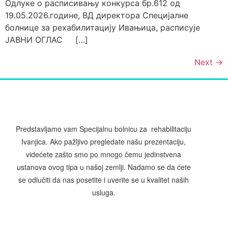
Одлуке о расписивању конкурса бр.612 од
19.05.2026.године, ВД директора Специјалне
болнице за рехабилитацију Ивањица, расписује
ЈАВНИ ОГЛАС […]
Next
→
Predstavljamo vam Specijalnu bolnicu za rehabilitaciju
Ivanjica. Ako pažljivo pregledate našu prezentaciju,
videćete zašto smo po mnogo čemu jedinstvena
ustanova ovog tipa u našoj zemlji. Nadamo se da ćete
se odlučiti da nas posetite i uverite se u kvalitet naših
usluga.