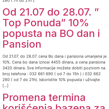
260 ( 7h do 21h ).
Od 21.07 do 28.07. ”
Top Ponuda” 10%
popusta na BO dan i
Pansion
Od 21.07. do 28.07. cena Bo dana i pansiona umanjena je
10%. Cena bo dana iznosi 4455 dinara, a cena pansiona
3420 dinara. Sve informacije možete dobiti pozivom na
broj telefona : 032 661 690 ( od 7 do 15h ) i 032 662
260 ( od 7 do 21h). Iskoristite 10% popusta i uživajte
[…]
Promena termina
korišćenja bazena za