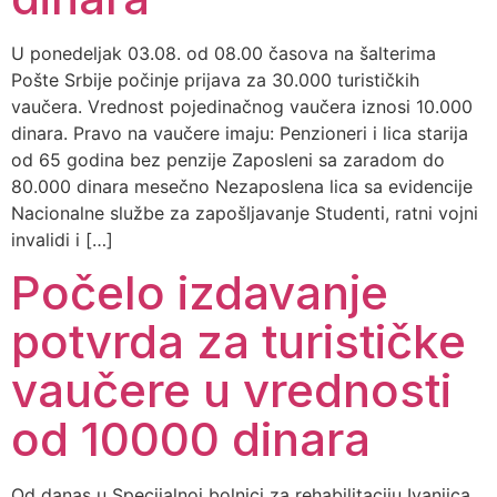
U ponedeljak 03.08. od 08.00 časova na šalterima
Pošte Srbije počinje prijava za 30.000 turističkih
vaučera. Vrednost pojedinačnog vaučera iznosi 10.000
dinara. Pravo na vaučere imaju: Penzioneri i lica starija
od 65 godina bez penzije Zaposleni sa zaradom do
80.000 dinara mesečno Nezaposlena lica sa evidencije
Nacionalne službe za zapošljavanje Studenti, ratni vojni
invalidi i […]
Počelo izdavanje
potvrda za turističke
vaučere u vrednosti
od 10000 dinara
Od danas u Specijalnoj bolnici za rehabilitaciju Ivanjica