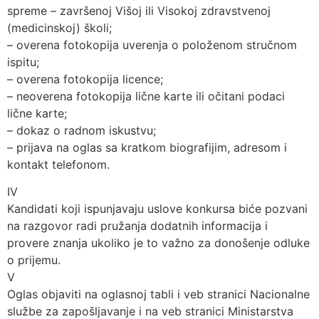
spreme – završenoj Višoj ili Visokoj zdravstvenoj
(medicinskoj) školi;
– overena fotokopija uverenja o položenom stručnom
ispitu;
– overena fotokopija licence;
– neoverena fotokopija lične karte ili očitani podaci
lične karte;
– dokaz o radnom iskustvu;
– prijava na oglas sa kratkom biografijim, adresom i
kontakt telefonom.
IV
Kandidati koji ispunjavaju uslove konkursa biće pozvani
na razgovor radi pružanja dodatnih informacija i
provere znanja ukoliko je to važno za donošenje odluke
o prijemu.
V
Oglas objaviti na oglasnoj tabli i veb stranici Nacionalne
službe za zapošljavanje i na veb stranici Ministarstva