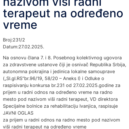
nazivom viši radni
terapeut na određeno
vreme
Broj:231/2
Datum:27.02.2025.
Na osnovu člana 7. i 8. Posebnog kolektivnog ugovora
za zdravstvene ustanove čiji je osnivač Republika Srbija,
autonomna pokrajina i jedinica lokalne samouprave
(„Sl.gl.RS“br.96/19, 58/20 – Aneks I) i Odluke o
raspisivanju konkursa br.231 od 27.02.2025.godine za
prijem u radni odnos na određeno vreme na radno
mesto pod nazivom viši radni terapeut, VD direktora
Specijalne bolnice za rehabilitaciju Ivanjica, raspisuje
JAVNI OGLAS
za prijem u radni odnos na radno mesto pod nazivom
viši radni terapeut na određeno vreme