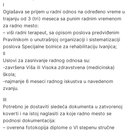
I
Oglašava se prijem u radni odnos na određeno vreme u
trajanju od 3 (tri) meseca sa punim radnim vremenom
za radno mesto:
– viši radni terapeut, sa opisom poslova predviđenim
Pravilnikom o unutrašnjoj organizaciji i sistematizaciji
poslova Specijalne bolnice za rehabilitaciju Ivanjica;
II
Uslovi za zasnivanje radnog odnosa su:
-završena Viša ili Visoka zdravstvena (medicinska)
škola;
-najmanje 6 meseci radnog iskustva u navedenom
zvanju.
III
Potrebno je dostaviti sledeća dokumenta u zatvorenoj
koverti i na istoj naglasiti za koje radno mesto se
podnosi dokumentacija:
– overena fotokopija diplome o VI stepenu stručne