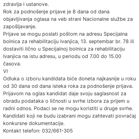
zdravlja i ustanove.
Rok za podnošenje prijave je 8 dana od dana
objavljivanja oglasa na veb strani Nacionalne službe za
zapošljavanje.
Prijave se mogu poslati poštom na adresu Specijalna
bolnica za rehabilitaciju Ivanjica, 13. septembar br. 78 ili
dostaviti lično u Specijalnoj bolnica za rehabilitaciju
Ivanjica na istu adresu, u periodu od 7.00 do 15.00
časova.
VI
Odluka o izboru kandidata biće doneta najkasnije u roku
od 30 dana od dana isteka roka za podnošenje prijava.
Prijavom na oglas kandidat daje svoju saglasnost za
obradu podataka o ličnosti u svrhe izbora za prijem u
radni odnos. Podaci se ne mogu koristiti u druge svrhe.
Kandidati koji ne budu izabrani mogu zahtevati povraćaj
konkursne dokumentacije.
Kontakt telefon: 032/661-305