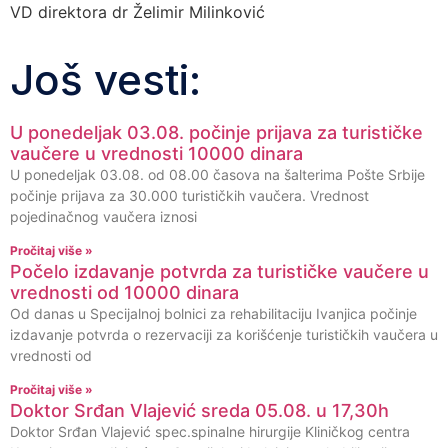
VD direktora dr Želimir Milinković
Još vesti:
U ponedeljak 03.08. počinje prijava za turističke
vaučere u vrednosti 10000 dinara
U ponedeljak 03.08. od 08.00 časova na šalterima Pošte Srbije
počinje prijava za 30.000 turističkih vaučera. Vrednost
pojedinačnog vaučera iznosi
Pročitaj više »
Počelo izdavanje potvrda za turističke vaučere u
vrednosti od 10000 dinara
Od danas u Specijalnoj bolnici za rehabilitaciju Ivanjica počinje
izdavanje potvrda o rezervaciji za korišćenje turističkih vaučera u
vrednosti od
Pročitaj više »
Doktor Srđan Vlajević sreda 05.08. u 17,30h
Doktor Srđan Vlajević spec.spinalne hirurgije Kliničkog centra