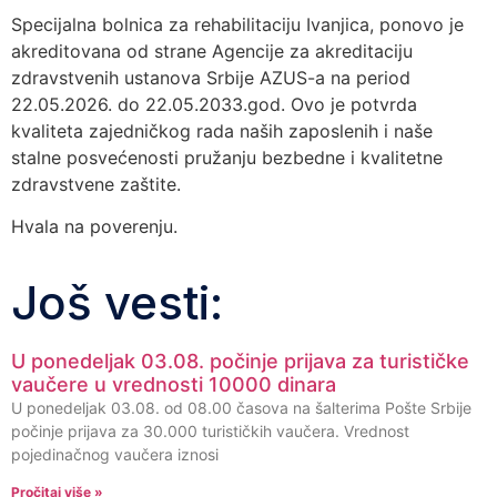
Specijalna bolnica za rehabilitaciju Ivanjica, ponovo je
akreditovana od strane Agencije za akreditaciju
zdravstvenih ustanova Srbije AZUS-a na period
22.05.2026. do 22.05.2033.god. Ovo je potvrda
kvaliteta zajedničkog rada naših zaposlenih i naše
stalne posvećenosti pružanju bezbedne i kvalitetne
zdravstvene zaštite.
Hvala na poverenju.
Još vesti:
U ponedeljak 03.08. počinje prijava za turističke
vaučere u vrednosti 10000 dinara
U ponedeljak 03.08. od 08.00 časova na šalterima Pošte Srbije
počinje prijava za 30.000 turističkih vaučera. Vrednost
pojedinačnog vaučera iznosi
Pročitaj više »