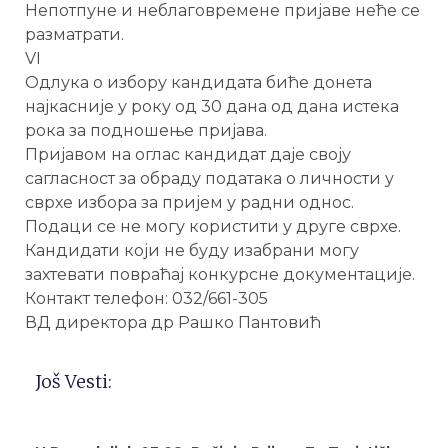
Непотпуне и неблаговремене пријаве неће се
разматрати.
VI
Одлука о избору кандидата биће донета
најкасније у року од 30 дана од дана истека
рока за подношење пријава.
Пријавом на оглас кандидат даје своју
сагласност за обраду података о личности у
сврхе избора за пријем у радни однос.
Подаци се не могу користити у друге сврхе.
Кандидати који не буду изабрани могу
захтевати повраћај конкурсне документације.
Контакт телефон: 032/661-305
ВД директора др Рашко Пантовић
Još Vesti: