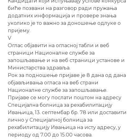
Кандидати који испуњавају услове конкурса
биће позвани на разговор ради пружања
додатних информација и провере знања
уколико је то важно за доношење одлуке о
пријему.
V
Оглас објавити на огласној табли и веб
страници Националне службе за
запошљавање и на веб страници установе и
Министарства здравља.
Рок за подношење пријаве је 8 дана од дана
објављивања огласа на веб страни
Националне службе за запошљавање.
Пријаве се могу послати поштом на адресу
Специјална болница за рехабилитацију
Ивањица, 13. септембар бр. 78 или доставити
лично у Специјалној болница за
рехабилитацију Ивањица на исту адресу, у
периоду од 7.00 до 15.00 часова.