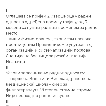
I
Оглашава се пријем 2 извршиоца у радни
однос на одређено време у трајању од 3
месеца са пуним радним временом за радно
место:
– виши физиотерапеут, са описом послова
предвиђеним Правилником о унутрашњој
организацији и систематизацији послова
Специјалне болнице за рехабилитацију
Ивањица;
II
Услови за заснивање радног односа су:
– завршена Виша или Висока здравствена
(медицинска) школа – смер за
физиотерапеута, VI степен стручне спреме;
Није неопходно радно искуство.
III