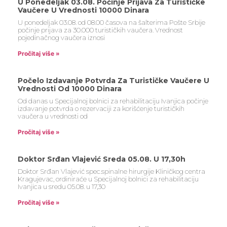
U Ponedeljak 03.08. Počinje Prijava Za Turističke
Vaučere U Vrednosti 10000 Dinara
U ponedeljak 03.08. od 08.00 časova na šalterima Pošte Srbije
počinje prijava za 30.000 turističkih vaučera. Vrednost
pojedinačnog vaučera iznosi
Pročitaj više »
Počelo Izdavanje Potvrda Za Turističke Vaučere U
Vrednosti Od 10000 Dinara
Od danas u Specijalnoj bolnici za rehabilitaciju Ivanjica počinje
izdavanje potvrda o rezervaciji za korišćenje turističkih
vaučera u vrednosti od
Pročitaj više »
Doktor Srđan Vlajević Sreda 05.08. U 17,30h
Doktor Srđan Vlajević spec.spinalne hirurgije Kliničkog centra
Kragujevac, ordiniraće u Specijalnoj bolnici za rehabilitaciju
Ivanjica u sredu 05.08. u 17,30
Pročitaj više »