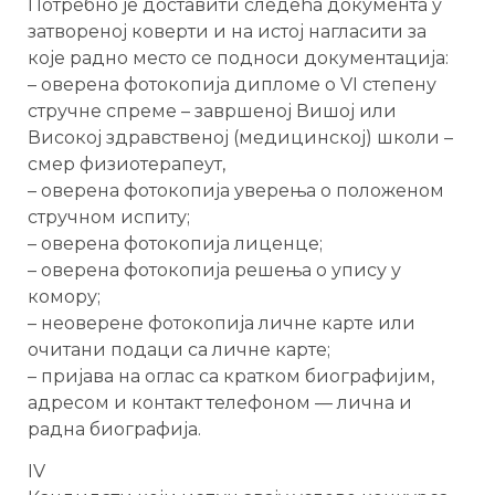
Потребно је доставити следећа документа у
затвореној коверти и на истој нагласити за
које радно место се подноси документација:
– оверена фотокопија дипломе о VI степену
стручне спреме – завршеној Вишој или
Високој здравственој (медицинској) школи –
смер физиотерапеут,
– оверена фотокопија уверења о положеном
стручном испиту;
– оверена фотокопија лиценце;
– оверена фотокопија решења о упису у
комору;
– неоверене фотокопија личне карте или
очитани подаци са личне карте;
– пријава на оглас са кратком биографијим,
адресом и контакт телефоном — лична и
радна биографија.
IV