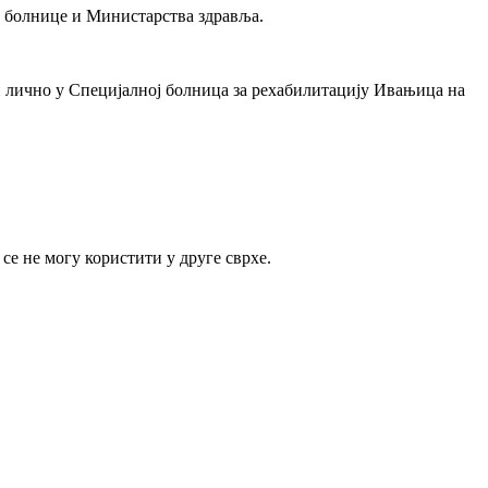
е болнице и Министарства здравља.
и лично у Специјалној болница за рехабилитацију Ивањица на
 се не могу користити у друге сврхе.