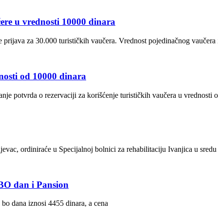
čere u vrednosti 10000 dinara
 prijava za 30.000 turističkih vaučera. Vrednost pojedinačnog vaučera 
dnosti od 10000 dinara
anje potvrda o rezervaciji za korišćenje turističkih vaučera u vrednosti 
vac, ordiniraće u Specijalnoj bolnici za rehabilitaciju Ivanjica u sredu
BO dan i Pansion
bo dana iznosi 4455 dinara, a cena