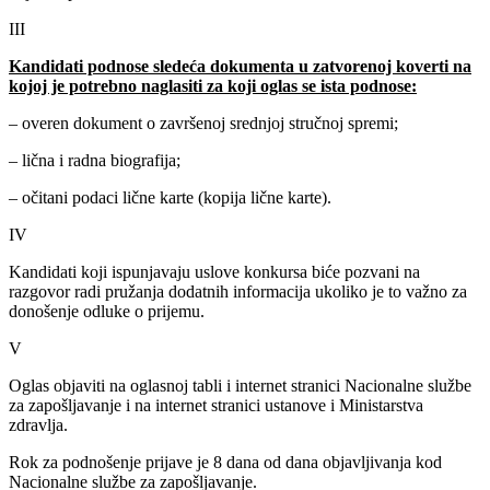
III
Kandidati podnose sledeća dokumenta u zatvorenoj koverti na
kojoj je potrebno naglasiti za koji oglas se ista podnose:
– overen dokument o završenoj srednjoj stručnoj spremi;
– lična i radna biografija;
– očitani podaci lične karte (kopija lične karte).
IV
Kandidati koji ispunjavaju uslove konkursa biće pozvani na
razgovor radi pružanja dodatnih informacija ukoliko je to važno za
donošenje odluke o prijemu.
V
Oglas objaviti na oglasnoj tabli i internet stranici Nacionalne službe
za zapošlјavanje i na internet stranici ustanove i Ministarstva
zdravlјa.
Rok za podnošenje prijave je 8 dana od dana objavlјivanja kod
Nacionalne službe za zapošlјavanje.