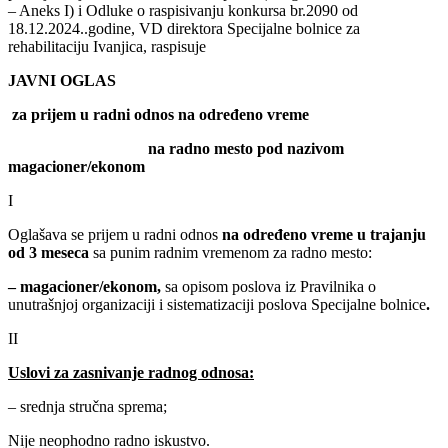
– Aneks I) i Odluke o raspisivanju konkursa br.2090 od
18.12.2024..godine, VD direktora Specijalne bolnice za
rehabilitaciju Ivanjica, raspisuje
JAVNI OGLAS
za prijem u radni odnos na određeno vreme
na radno mesto pod nazivom
magacioner/ekonom
I
Oglašava se prijem u radni odnos
na određeno vreme u trajanju
od 3 mesec
a
sa punim radnim vremenom za radno mesto:
–
magacioner/ekonom,
sa opisom poslova iz Pravilnika o
unutrašnjoj organizaciji i sistematizaciji poslova Specijalne bolnice
.
II
Uslovi za zasnivanje radnog odnosa:
– srednja stručna sprema;
Nije neophodno radno iskustvo.