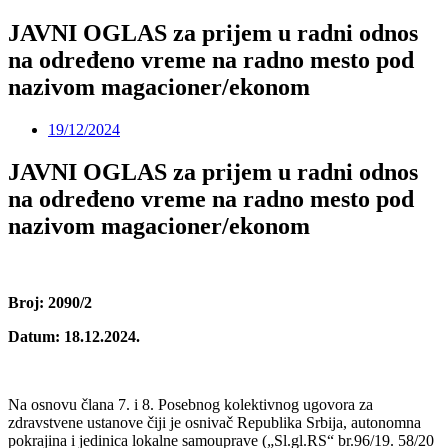
JAVNI OGLAS za prijem u radni odnos
na određeno vreme na radno mesto pod
nazivom magacioner/ekonom
19/12/2024
JAVNI OGLAS za prijem u radni odnos
na određeno vreme na radno mesto pod
nazivom magacioner/ekonom
Broj
:
2090/2
Datum:
18.12.
2024.
Na osnovu člana 7. i 8. Posebnog kolektivnog ugovora za
zdravstvene ustanove čiji je osnivač Republika Srbija, autonomna
pokrajina i jedinica lokalne samouprave („Sl.gl.RS“ br.96/19. 58/20