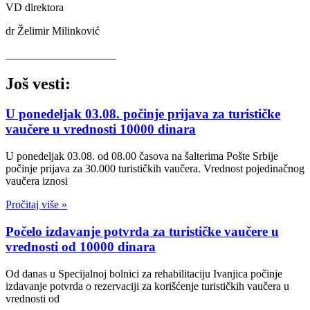
VD direktora
dr Želimir Milinković
____________________
Još vesti:
U ponedeljak 03.08. počinje prijava za turističke
vaučere u vrednosti 10000 dinara
U ponedeljak 03.08. od 08.00 časova na šalterima Pošte Srbije
počinje prijava za 30.000 turističkih vaučera. Vrednost pojedinačnog
vaučera iznosi
Pročitaj više »
Počelo izdavanje potvrda za turističke vaučere u
vrednosti od 10000 dinara
Od danas u Specijalnoj bolnici za rehabilitaciju Ivanjica počinje
izdavanje potvrda o rezervaciji za korišćenje turističkih vaučera u
vrednosti od