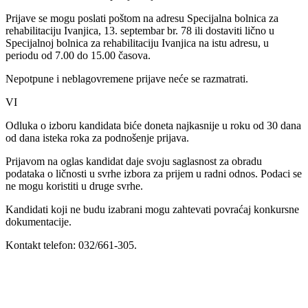
Prijave se mogu poslati poštom na adresu Specijalna bolnica za
rehabilitaciju Ivanjica, 13. septembar br. 78 ili dostaviti lično u
Specijalnoj bolnica za rehabilitaciju Ivanjica na istu adresu, u
periodu od 7.00 do 15.00 časova.
Nepotpune i neblagovremene prijave neće se razmatrati.
VI
Odluka o izboru kandidata biće doneta najkasnije u roku od 30 dana
od dana isteka roka za podnošenje prijava.
Prijavom na oglas kandidat daje svoju saglasnost za obradu
podataka o ličnosti u svrhe izbora za prijem u radni odnos. Podaci se
ne mogu koristiti u druge svrhe.
Kandidati koji ne budu izabrani mogu zahtevati povraćaj konkursne
dokumentacije.
Kontakt telefon: 032/661-305.