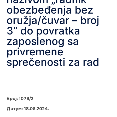
obezbeđenja bez
oružja/čuvar – broj
3“ do povratka
zaposlenog sa
privremene
sprečenosti za rad
Број
:
1078/2
Датум:
18.06.2024.