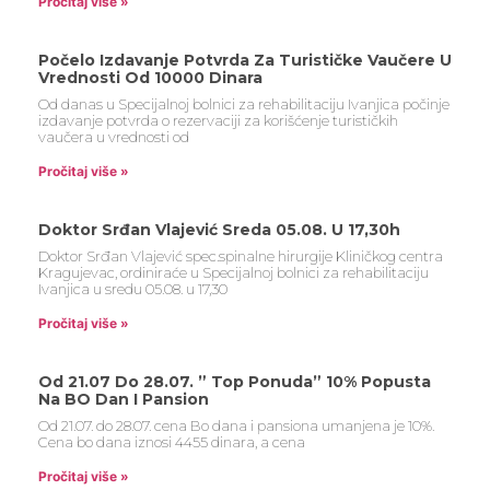
Pročitaj više »
Počelo Izdavanje Potvrda Za Turističke Vaučere U
Vrednosti Od 10000 Dinara
Od danas u Specijalnoj bolnici za rehabilitaciju Ivanjica počinje
izdavanje potvrda o rezervaciji za korišćenje turističkih
vaučera u vrednosti od
Pročitaj više »
Doktor Srđan Vlajević Sreda 05.08. U 17,30h
Doktor Srđan Vlajević spec.spinalne hirurgije Kliničkog centra
Kragujevac, ordiniraće u Specijalnoj bolnici za rehabilitaciju
Ivanjica u sredu 05.08. u 17,30
Pročitaj više »
Od 21.07 Do 28.07. ” Top Ponuda” 10% Popusta
Na BO Dan I Pansion
Od 21.07. do 28.07. cena Bo dana i pansiona umanjena je 10%.
Cena bo dana iznosi 4455 dinara, a cena
Pročitaj više »