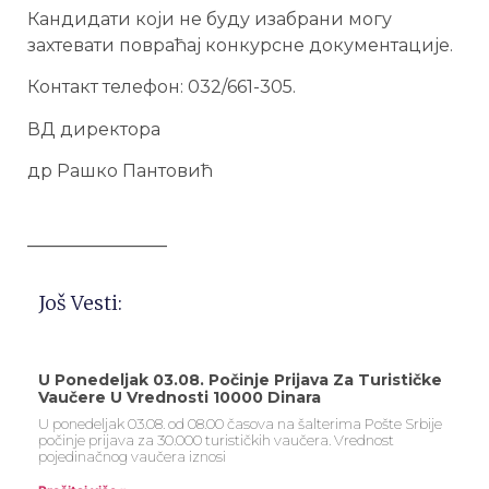
Кандидати који не буду изабрани могу
захтевати повраћај конкурсне документације.
Контакт телефон: 032/661-305.
ВД директора
др Рашко Пантовић
________________
Još Vesti:
U Ponedeljak 03.08. Počinje Prijava Za Turističke
Vaučere U Vrednosti 10000 Dinara
U ponedeljak 03.08. od 08.00 časova na šalterima Pošte Srbije
počinje prijava za 30.000 turističkih vaučera. Vrednost
pojedinačnog vaučera iznosi