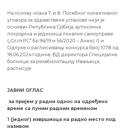
На основу члана 7. и 8. Посебног колективног
уговора за здравствене установе чији је
оснивач Република Србија, аутономна
покрајина и јединица локалне самоуправе
(„Сл.гл.РС“ бр.96/19 и 56/2020 – Анекс I) и
Одлуке о расписивању конкурса број 1078 од
18.06.2024.године, ВД директора Специјалне
болнице за рехабилитацију Ивањица,
расписује
ЈАВНИ ОГЛАС
за пријем у радни однос на одређено
време са пуним радним временом
1 (једног) извршиоца на радно место под
називом