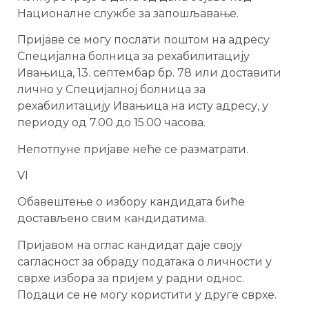
Националне службе за запошљавање.
Пријаве се могу послати поштом на адресу
Специјална болница за рехабилитацију
Ивањица, 13. септембар бр. 78 или доставити
лично у Специјалној болница за
рехабилитацију Ивањица на исту адресу, у
периоду од 7.00 до 15.00 часова.
Непотпуне пријаве неће се разматрати.
VI
Oбавештење о избору кандидата биће
достављено свим кандидатима.
Пријавом на оглас кандидат даје своју
сагласност за обраду података о личности у
сврхе избора за пријем у радни однос.
Подаци се не могу користити у друге сврхе.