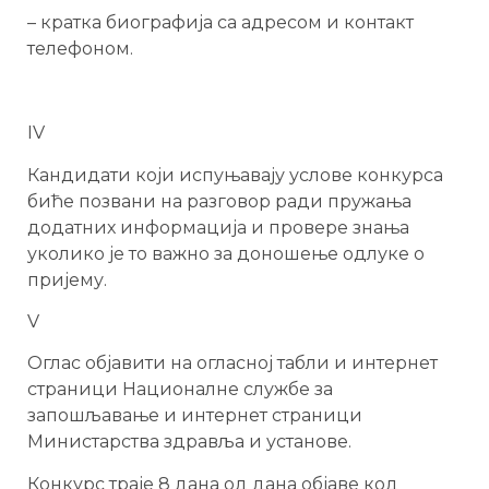
– кратка биографија са адресом и контакт
телефоном.
IV
Кандидати који испуњавају услове конкурса
биће позвани на разговор ради пружања
додатних информација и провере знања
уколико је то важно за доношење одлуке о
пријему.
V
Оглас објавити на огласној табли и интернет
страници Националне службе за
запошљавање и интернет страници
Министарства здравља и установе.
Конкурс траје 8 дана од дана објаве код