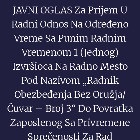
JAVNI OGLAS Za Prijem U
Radni Odnos Na Određeno
Vreme Sa Punim Radnim
Vremenom 1 (jednog)
Izvršioca Na Radno Mesto
Pod Nazivom „radnik
Obezbeđenja Bez Oružja/
Čuvar – Broj 3“ Do Povratka
Zaposlenog Sa Privremene
Sprečenosti Za Rad