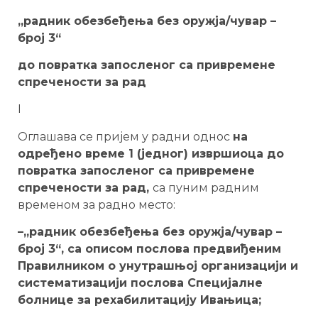
„радник обезбеђења без оружја/чувар –
број 3“
до повратка запосленог са привремене
спречености за рад
I
Оглашава се пријем у радни однос
на
одређено време 1 (једног) извршиоца
до
повратка запосленог са привремене
спречености за рад,
са пуним радним
временом за радно место:
–
„радник обезбеђења без оружја/чувар –
број 3“, са описом послова предвиђеним
Правилником о унутрашњој организацији и
систематизацији послова Специјалне
болнице за рехабилитацију Ивањица
;