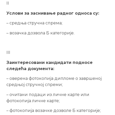
II
Услови за заснивање радног односа
су:
– средња стручна спрема;
– возачка дозвола Б категорије.
III
Заинтересовани кандидати подносе
следећа документа:
– оверена фотокопија дипломе о завршеној
средњој стручној спреми;
– очитани подаци из личне карте или
фотокопија личне карте;
– фотокопија возачке дозволе Б категорије;